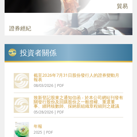
貿易
證券經紀
投資者
關係
截至2026年7月31日股份發行人的證券變動月
報表
08/03/2026 | PDF
致新登記股東之通知信函 - 於本公司網站刊發有
關發行股份及回購股份之一般授權、重選董
事、續聘核數師、採納新組織章程細則之建議
及股東週年大會通告的通函的通知及選擇公司
05/28/2026 | PDF
通訊之收取方式及回條
年報
2025 | PDF